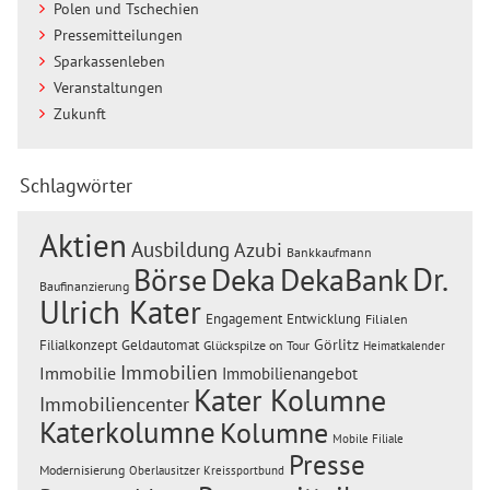
Polen und Tschechien
Pressemitteilungen
Sparkassenleben
Veranstaltungen
Zukunft
Schlagwörter
Aktien
Ausbildung
Azubi
Bankkaufmann
Dr.
Börse
Deka
DekaBank
Baufinanzierung
Ulrich Kater
Engagement
Entwicklung
Filialen
Görlitz
Filialkonzept
Geldautomat
Glückspilze on Tour
Heimatkalender
Immobilien
Immobilie
Immobilienangebot
Kater Kolumne
Immobiliencenter
Katerkolumne
Kolumne
Mobile Filiale
Presse
Modernisierung
Oberlausitzer Kreissportbund