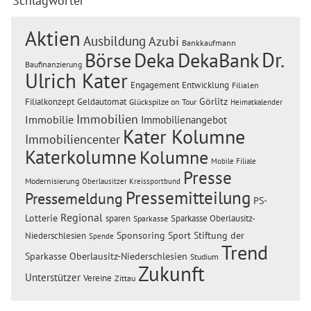
Schlagwörter
Aktien
Ausbildung
Azubi
Bankkaufmann
Dr.
Börse
Deka
DekaBank
Baufinanzierung
Ulrich Kater
Engagement
Entwicklung
Filialen
Görlitz
Filialkonzept
Geldautomat
Glückspilze on Tour
Heimatkalender
Immobilien
Immobilie
Immobilienangebot
Kater Kolumne
Immobiliencenter
Katerkolumne
Kolumne
Mobile Filiale
Presse
Modernisierung
Oberlausitzer Kreissportbund
Pressemitteilung
Pressemeldung
PS-
Regional
Lotterie
sparen
Sparkasse Oberlausitz-
Sparkasse
Sponsoring
Sport
Stiftung der
Niederschlesien
Spende
Trend
Sparkasse Oberlausitz-Niederschlesien
Studium
Zukunft
Unterstützer
Vereine
Zittau