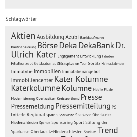
Schlagwörter
Aktien
Ausbildung
Azubi
Bankkaufmann
Dr.
Börse
Deka
DekaBank
Baufinanzierung
Ulrich Kater
Engagement
Entwicklung
Filialen
Görlitz
Filialkonzept
Geldautomat
Glückspilze on Tour
Heimatkalender
Immobilien
Immobilie
Immobilienangebot
Kater Kolumne
Immobiliencenter
Katerkolumne
Kolumne
Mobile Filiale
Presse
Modernisierung
Oberlausitzer Kreissportbund
Pressemitteilung
Pressemeldung
PS-
Regional
Lotterie
sparen
Sparkasse Oberlausitz-
Sparkasse
Sponsoring
Sport
Stiftung der
Niederschlesien
Spende
Trend
Sparkasse Oberlausitz-Niederschlesien
Studium