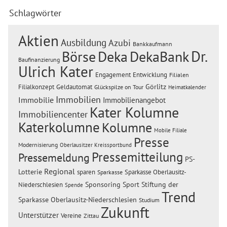
Schlagwörter
Aktien
Ausbildung
Azubi
Bankkaufmann
Dr.
Börse
Deka
DekaBank
Baufinanzierung
Ulrich Kater
Engagement
Entwicklung
Filialen
Görlitz
Filialkonzept
Geldautomat
Glückspilze on Tour
Heimatkalender
Immobilien
Immobilie
Immobilienangebot
Kater Kolumne
Immobiliencenter
Katerkolumne
Kolumne
Mobile Filiale
Presse
Modernisierung
Oberlausitzer Kreissportbund
Pressemitteilung
Pressemeldung
PS-
Regional
Lotterie
sparen
Sparkasse Oberlausitz-
Sparkasse
Sponsoring
Sport
Stiftung der
Niederschlesien
Spende
Trend
Sparkasse Oberlausitz-Niederschlesien
Studium
Zukunft
Unterstützer
Vereine
Zittau