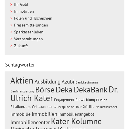
Ihr Geld
Immobilien
Polen und Tschechien
Pressemitteilungen
Sparkassenleben
Veranstaltungen
Zukunft
Schlagwörter
Aktien
Ausbildung
Azubi
Bankkaufmann
Dr.
Börse
Deka
DekaBank
Baufinanzierung
Ulrich Kater
Engagement
Entwicklung
Filialen
Görlitz
Filialkonzept
Geldautomat
Glückspilze on Tour
Heimatkalender
Immobilien
Immobilie
Immobilienangebot
Kater Kolumne
Immobiliencenter