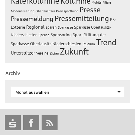
Katerkolumne
Kolumne
Mobile Filiale
Presse
Modernisierung
Oberlausitzer Kreissportbund
Pressemitteilung
Pressemeldung
PS-
Regional
Lotterie
sparen
Sparkasse Oberlausitz-
Sparkasse
Sponsoring
Sport
Stiftung der
Niederschlesien
Spende
Trend
Sparkasse Oberlausitz-Niederschlesien
Studium
Zukunft
Unterstützer
Vereine
Zittau
Archiv