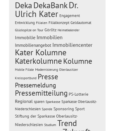
Dr.
Deka
DekaBank
Ulrich Kater
Engagement
Entwicklung
Filialen
Filialkonzept
Geldautomat
Görlitz
Glückspilze on Tour
Heimatkalender
Immobilien
Immobilie
Immobiliencenter
Immobilienangebot
Kater Kolumne
Katerkolumne
Kolumne
Modernisierung
Mobile Filiale
Oberlausitzer
Presse
Kreissportbund
Pressemeldung
Pressemitteilung
PS-Lotterie
Regional
sparen
Sparkasse Oberlausitz-
Sparkasse
Sponsoring
Sport
Niederschlesien
Spende
Stiftung der Sparkasse Oberlausitz-
Trend
Niederschlesien
Studium