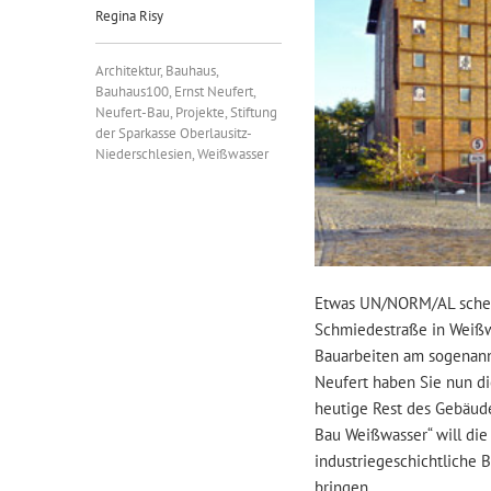
Regina Risy
Architektur
,
Bauhaus
,
Bauhaus100
,
Ernst Neufert
,
Neufert-Bau
,
Projekte
,
Stiftung
der Sparkasse Oberlausitz-
Niederschlesien
,
Weißwasser
Etwas UN/NORM/AL schei
Schmiedestraße in Weißwa
Bauarbeiten am sogenann
Neufert haben Sie nun di
heutige Rest des Gebäud
Bau Weißwasser“ will die 
industriegeschichtliche 
bringen.