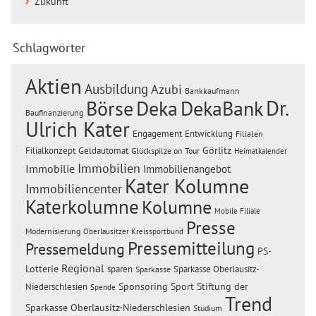
Zukunft
Schlagwörter
Aktien
Ausbildung
Azubi
Bankkaufmann
Dr.
Börse
Deka
DekaBank
Baufinanzierung
Ulrich Kater
Engagement
Entwicklung
Filialen
Görlitz
Filialkonzept
Geldautomat
Glückspilze on Tour
Heimatkalender
Immobilien
Immobilie
Immobilienangebot
Kater Kolumne
Immobiliencenter
Katerkolumne
Kolumne
Mobile Filiale
Presse
Modernisierung
Oberlausitzer Kreissportbund
Pressemitteilung
Pressemeldung
PS-
Regional
Lotterie
sparen
Sparkasse Oberlausitz-
Sparkasse
Sponsoring
Sport
Stiftung der
Niederschlesien
Spende
Trend
Sparkasse Oberlausitz-Niederschlesien
Studium