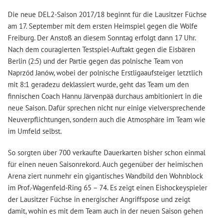
Die neue DEL2-Saison 2017/18 beginnt für die Lausitzer Füchse
am 17. September mit dem ersten Heimspiel gegen die Wölfe
Freiburg. Der Anstoß an diesem Sonntag erfolgt dann 17 Uhr.
Nach dem couragierten Testspiel-Auftakt gegen die Eisbären
Berlin (2:5) und der Partie gegen das polnische Team von
Naprzód Janów, wobei der polnische Erstligaaufsteiger letztlich
mit 8:1 geradezu deklassiert wurde, geht das Team um den
finnischen Coach Hannu Järvenpää durchaus ambitioniert in die
neue Saison. Dafür sprechen nicht nur einige vielversprechende
Neuverpflichtungen, sondern auch die Atmosphäre im Team wie
im Umfeld selbst.
So sorgten über 700 verkaufte Dauerkarten bisher schon einmal
für einen neuen Saisonrekord. Auch gegenüber der heimischen
Arena ziert nunmehr ein gigantisches Wandbild den Wohnblock
im Prof.-Wagenfeld-Ring 65 – 74. Es zeigt einen Eishockeyspieler
der Lausitzer Füchse in energischer Angriffspose und zeigt
damit, wohin es mit dem Team auch in der neuen Saison gehen