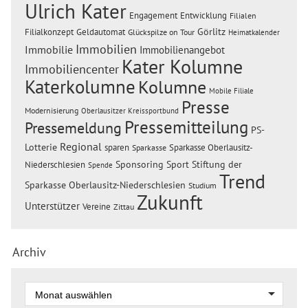
Ulrich Kater
Engagement
Entwicklung
Filialen
Görlitz
Filialkonzept
Geldautomat
Glückspilze on Tour
Heimatkalender
Immobilien
Immobilie
Immobilienangebot
Kater Kolumne
Immobiliencenter
Katerkolumne
Kolumne
Mobile Filiale
Presse
Modernisierung
Oberlausitzer Kreissportbund
Pressemitteilung
Pressemeldung
PS-
Regional
Lotterie
sparen
Sparkasse Oberlausitz-
Sparkasse
Sponsoring
Sport
Stiftung der
Niederschlesien
Spende
Trend
Sparkasse Oberlausitz-Niederschlesien
Studium
Zukunft
Unterstützer
Vereine
Zittau
Archiv