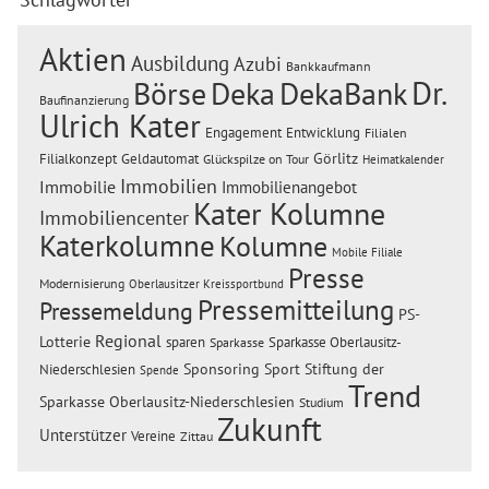
Aktien
Ausbildung
Azubi
Bankkaufmann
Dr.
Börse
Deka
DekaBank
Baufinanzierung
Ulrich Kater
Engagement
Entwicklung
Filialen
Görlitz
Filialkonzept
Geldautomat
Glückspilze on Tour
Heimatkalender
Immobilien
Immobilie
Immobilienangebot
Kater Kolumne
Immobiliencenter
Katerkolumne
Kolumne
Mobile Filiale
Presse
Modernisierung
Oberlausitzer Kreissportbund
Pressemitteilung
Pressemeldung
PS-
Regional
Lotterie
sparen
Sparkasse Oberlausitz-
Sparkasse
Sponsoring
Sport
Stiftung der
Niederschlesien
Spende
Trend
Sparkasse Oberlausitz-Niederschlesien
Studium
Zukunft
Unterstützer
Vereine
Zittau