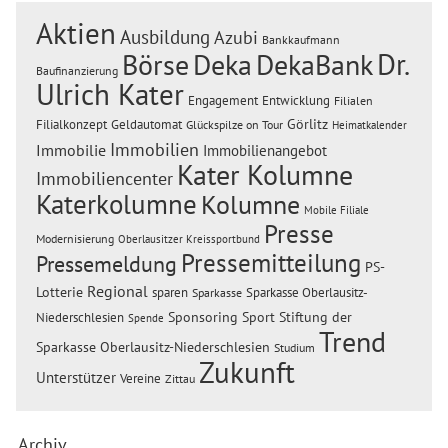
Aktien
Ausbildung
Azubi
Bankkaufmann
Dr.
Börse
Deka
DekaBank
Baufinanzierung
Ulrich Kater
Engagement
Entwicklung
Filialen
Görlitz
Filialkonzept
Geldautomat
Glückspilze on Tour
Heimatkalender
Immobilien
Immobilie
Immobilienangebot
Kater Kolumne
Immobiliencenter
Katerkolumne
Kolumne
Mobile Filiale
Presse
Modernisierung
Oberlausitzer Kreissportbund
Pressemitteilung
Pressemeldung
PS-
Regional
Lotterie
sparen
Sparkasse Oberlausitz-
Sparkasse
Sponsoring
Sport
Stiftung der
Niederschlesien
Spende
Trend
Sparkasse Oberlausitz-Niederschlesien
Studium
Zukunft
Unterstützer
Vereine
Zittau
Archiv