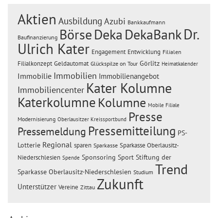
Aktien
Ausbildung
Azubi
Bankkaufmann
Dr.
Börse
Deka
DekaBank
Baufinanzierung
Ulrich Kater
Engagement
Entwicklung
Filialen
Görlitz
Filialkonzept
Geldautomat
Glückspilze on Tour
Heimatkalender
Immobilien
Immobilie
Immobilienangebot
Kater Kolumne
Immobiliencenter
Katerkolumne
Kolumne
Mobile Filiale
Presse
Modernisierung
Oberlausitzer Kreissportbund
Pressemitteilung
Pressemeldung
PS-
Regional
Lotterie
sparen
Sparkasse Oberlausitz-
Sparkasse
Sponsoring
Sport
Stiftung der
Niederschlesien
Spende
Trend
Sparkasse Oberlausitz-Niederschlesien
Studium
Zukunft
Unterstützer
Vereine
Zittau