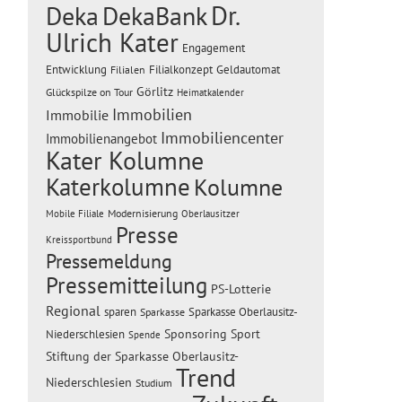
Dr.
Deka
DekaBank
Ulrich Kater
Engagement
Entwicklung
Filialen
Filialkonzept
Geldautomat
Görlitz
Glückspilze on Tour
Heimatkalender
Immobilien
Immobilie
Immobiliencenter
Immobilienangebot
Kater Kolumne
Katerkolumne
Kolumne
Modernisierung
Mobile Filiale
Oberlausitzer
Presse
Kreissportbund
Pressemeldung
Pressemitteilung
PS-Lotterie
Regional
sparen
Sparkasse Oberlausitz-
Sparkasse
Sponsoring
Sport
Niederschlesien
Spende
Stiftung der Sparkasse Oberlausitz-
Trend
Niederschlesien
Studium