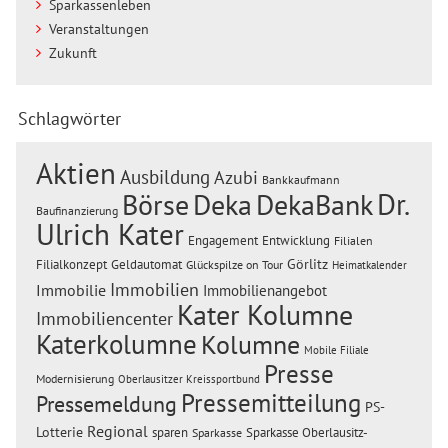
Sparkassenleben
Veranstaltungen
Zukunft
Schlagwörter
Aktien
Ausbildung
Azubi
Bankkaufmann
Dr.
Börse
Deka
DekaBank
Baufinanzierung
Ulrich Kater
Engagement
Entwicklung
Filialen
Görlitz
Filialkonzept
Geldautomat
Glückspilze on Tour
Heimatkalender
Immobilien
Immobilie
Immobilienangebot
Kater Kolumne
Immobiliencenter
Katerkolumne
Kolumne
Mobile Filiale
Presse
Modernisierung
Oberlausitzer Kreissportbund
Pressemitteilung
Pressemeldung
PS-
Regional
Lotterie
sparen
Sparkasse Oberlausitz-
Sparkasse