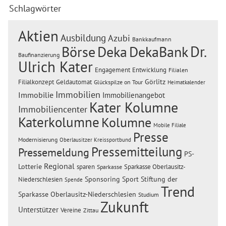
Schlagwörter
Aktien
Ausbildung
Azubi
Bankkaufmann
Dr.
Börse
Deka
DekaBank
Baufinanzierung
Ulrich Kater
Engagement
Entwicklung
Filialen
Görlitz
Filialkonzept
Geldautomat
Glückspilze on Tour
Heimatkalender
Immobilien
Immobilie
Immobilienangebot
Kater Kolumne
Immobiliencenter
Katerkolumne
Kolumne
Mobile Filiale
Presse
Modernisierung
Oberlausitzer Kreissportbund
Pressemitteilung
Pressemeldung
PS-
Regional
Lotterie
sparen
Sparkasse Oberlausitz-
Sparkasse
Sponsoring
Sport
Stiftung der
Niederschlesien
Spende
Trend
Sparkasse Oberlausitz-Niederschlesien
Studium
Zukunft
Unterstützer
Vereine
Zittau